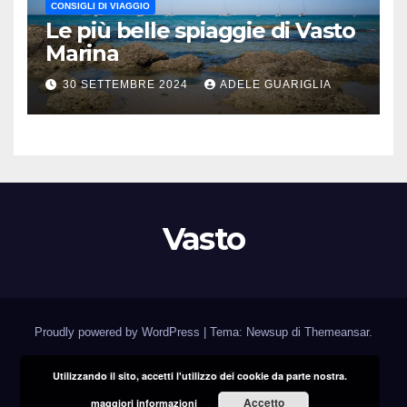
CONSIGLI DI VIAGGIO
Le più belle spiaggie di Vasto
Marina
30 SETTEMBRE 2024
ADELE GUARIGLIA
Vasto
Proudly powered by WordPress
|
Tema: Newsup di
Themeansar
.
Utilizzando il sito, accetti l'utilizzo dei cookie da parte nostra.
Home
Contatti e Pubblicità
Privacy e cookie
Accetto
maggiori informazioni